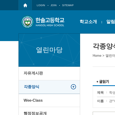
LOGIN
JOIN
SITEMAP
학교소개
알림
각종양
열린마당
Home
>
열린
자유게시판
각종양식
제목
학생
Wee-Class
이름
관*
행정정보공개