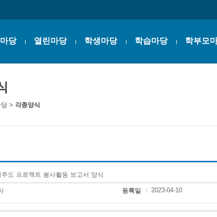
마당
열린마당
학생마당
학습마당
학부모
식
마당
>
각종양식
주도 프로젝트 봉사활동 보고서 양식
2023-04-10
자
등록일