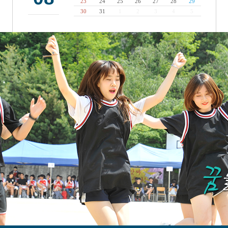
23
24
25
26
27
28
29
30
31
1
2
3
4
5