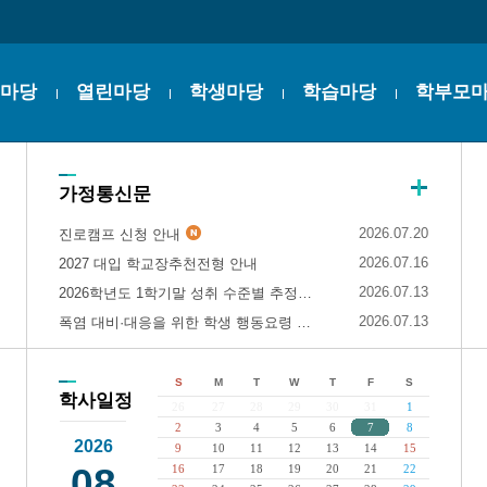
마당
열린마당
학생마당
학습마당
학부모
가정통신문
2026.07.20
진로캠프 신청 안내
2026.07.16
2027 대입 학교장추천전형 안내
2026.07.13
2026학년도 1학기말 성취 수준별 추정분할점수 안내
2026.07.13
폭염 대비·대응을 위한 학생 행동요령 안내
S
M
T
W
T
F
S
학사일정
26
27
28
29
30
31
1
2
3
4
5
6
7
8
2026
9
10
11
12
13
14
15
08
16
17
18
19
20
21
22