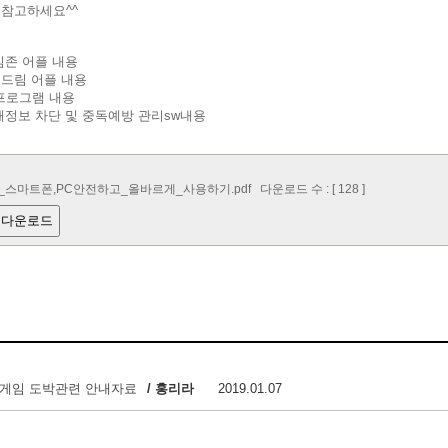
참고하세요^^
심존 어플 내용
드림 어플 내용
t 프로그램 내용
해정보 차단 및 중독예방 관리sw내용
_스마트폰,PC안전하고_올바르게_사용하기.pdf
다운로드 수 : [ 128 ]
 다운로드
 게임 도박관련 안내자료
/ 홍리라
2019.01.07