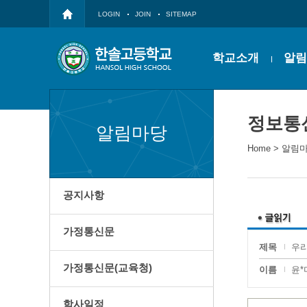
LOGIN
JOIN
SITEMAP
학교소개
알림
정보통
알림마당
Home
>
알림
공지사항
가정통신문
제목
우리
가정통신문(교육청)
이름
윤*
학사일정