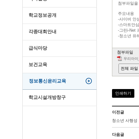
첨부파일을 
주요내용
학교정보공개
-사이버 안
-스마트안심
-그린i-Ne
각종대회안내
-청소년 유
급식마당
첨부파일
우리아이
보건교육
전체 파일
정보통신윤리교육
인쇄하기
학교시설개방창구
이전글
청소년 사행성
다음글