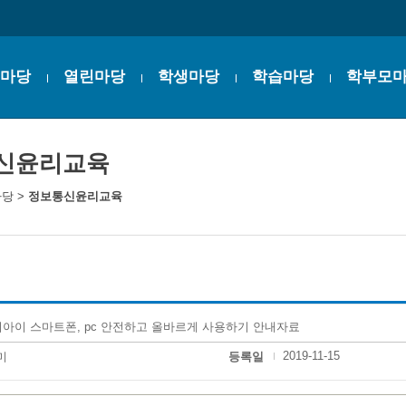
마당
열린마당
학생마당
학습마당
학부모
신윤리교육
마당
>
정보통신윤리교육
아이 스마트폰, pc 안전하고 올바르게 사용하기 안내자료
2019-11-15
미
등록일