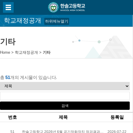
학교재정공개
하위메뉴열기
기타
Home
>
학교재정공개
>
기타
총
51
개의 게시물이 있습니다.
번호
제목
등록일
51
한솔고등학교 2026년 6월 공기정화장치 점검결과 공개
2026-07-22