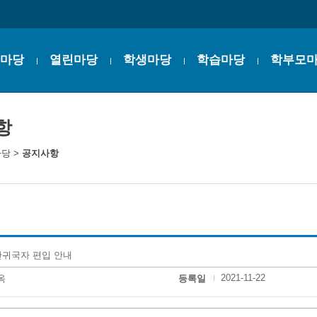
마당
열린마당
학생마당
학습마당
학부모
항
마당
>
공지사항
귀국자 편입 안내
2021-11-22
옥
등록일