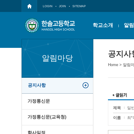
LOGIN
JOIN
SITEMAP
학교소개
알림
공지사
알림마당
Home
>
알림
공지사항
가정통신문
제목
일반
가정통신문(교육청)
이름
최*
학사일정