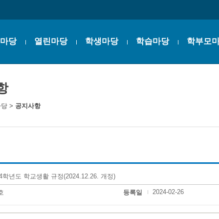
마당
열린마당
학생마당
학습마당
학부모
항
마당
>
공지사항
24학년도 학교생활 규정(2024.12.26. 개정)
2024-02-26
호
등록일