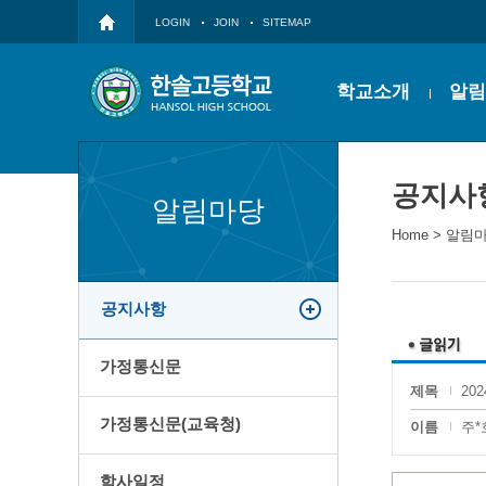
LOGIN
JOIN
SITEMAP
학교소개
알림
공지사
알림마당
Home
>
알림
공지사항
가정통신문
제목
20
가정통신문(교육청)
이름
주*
학사일정