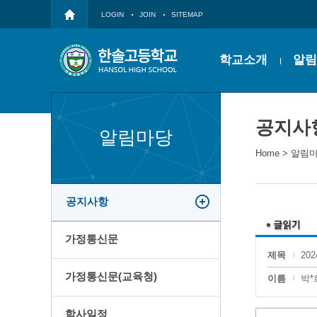
LOGIN
JOIN
SITEMAP
학교소개
알림
공지사
알림마당
Home
>
알림
공지사항
가정통신문
제목
20
가정통신문(교육청)
이름
박*
학사일정