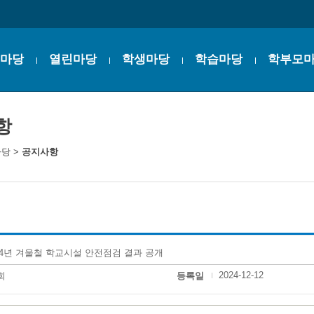
마당
열린마당
학생마당
학습마당
학부모
항
마당
>
공지사항
24년 겨울철 학교시설 안전점검 결과 공개
2024-12-12
희
등록일