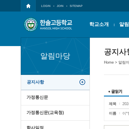
LOGIN
JOIN
SITEMAP
학교소개
알림
공지사
알림마당
Home
>
알림
공지사항
가정통신문
제목
20
가정통신문(교육청)
이름
이*
학사일정