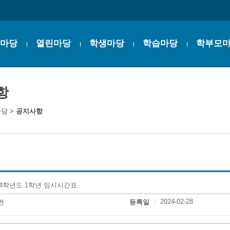
마당
열린마당
학생마당
학습마당
학부모
항
마당
>
공지사항
24학년도 1학년 임시시간표
2024-02-28
현
등록일