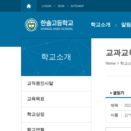
LOGIN
JOIN
SITEMAP
학교소개
알림
교과교
학교소개
Home
>
학교
교직원인사말
교육목표
제목
20
학교상징
이름
김*
학교연혁