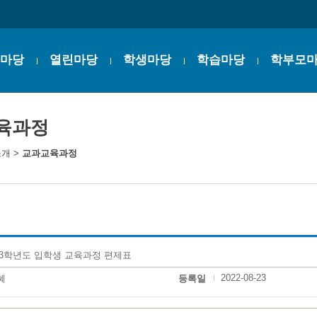
마당
열린마당
학생마당
학습마당
학부모
육과정
소개
>
교과교육과정
23학년도 입학생 교육과정 편제표
2022-08-23
혜
등록일